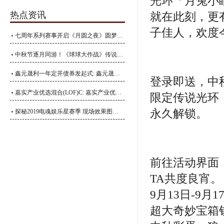
光环「月兔小
热点资讯
就在此刻，更
子佳人，欢度
七周年系列赛事开启《月圆之夜》圆梦仙境杯打响
中秋节逐月同游！《球球大作战》传说光环免费送
鑫元晟利一年定开债券发起式: 鑫元晟利一年定期开放债券型发起式证券投资基金基金产品资料概要更新
登录即送，中
嘉实产业优选混合(LOF)C: 嘉实产业优选灵活配置混合型证券投资基金(LOF)(C类份额)基金产品资料概要更新(2024年09月07日)
限定传说光环
永久解锁。
探秘2019电魂娱乐星赛季 现场效果图曝光
前往活动界面
TA共度良宵。
9⽉13⽇-9
超大奇妙宝箱