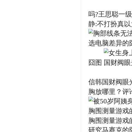
吗?王思聪一
静:不打扮真
囧图
信韩国财阀眼
胸放哪里？评
胸围测量游戏的
研究马赛克的