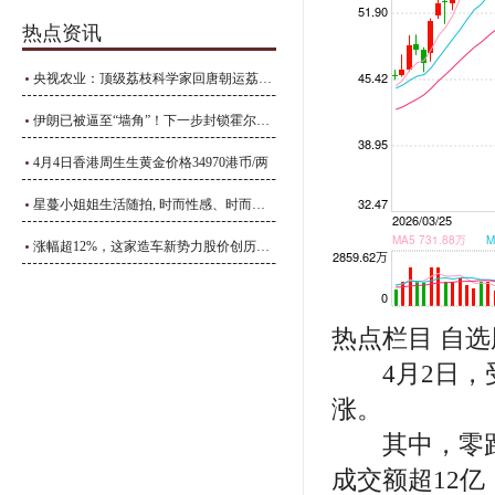
热点资讯
央视农业：顶级荔枝科学家回唐朝运荔枝，能扛过几集？_李善_长安_四川
伊朗已被逼至“墙角”！下一步封锁霍尔木兹海峡？
4月4日香港周生生黄金价格34970港币/两
星蔓小姐姐生活随拍, 时而性感、时而温婉
涨幅超12%，这家造车新势力股价创历史新高
热点栏目 自选
4月2日，受
涨。
其中，零跑汽
成交额超12亿