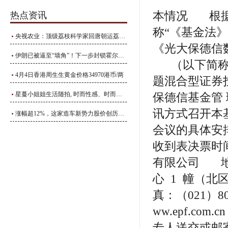
本情况 根据
热点资讯
称“《基金法》
央视农业：顶级荔枝科学家回唐朝运荔枝，能扛过几集？_李善_长安_四川
《光大保德信
伊朗已被逼至“墙角”！下一步封锁霍尔木兹海峡？
（以下简称“
4月4日香港周生生黄金价格34970港币/两
题混合型证券
星蔓小姐姐生活随拍, 时而性感、时而温婉
保德信基金管
讯方式召开本
涨幅超12%，这家造车新势力股价创历史新高
会议的具体安排
收到表决票时
有限公司 地
心 1 幢（北
真：（021）8
ww.epf.c
专人送交或邮